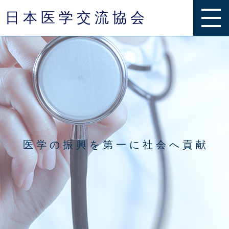
日 本 医 学 交 流 協 会
事業内容
グループ一覧
お知らせ
医 学 の 振 興 を 第 一 に 社 会 へ 貢 献
Q & A
お問い合わせ
団体概要