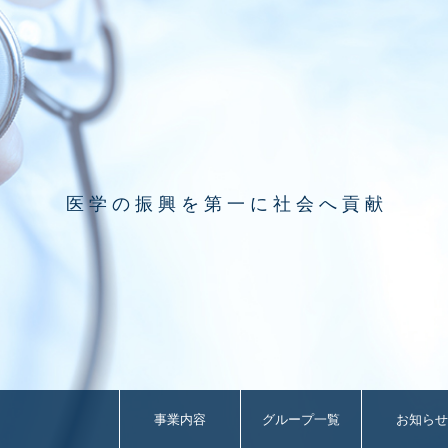
医 学 の 振 興 を 第 一 に 社 会 へ 貢 献
事業内容
グループ一覧
お知らせ