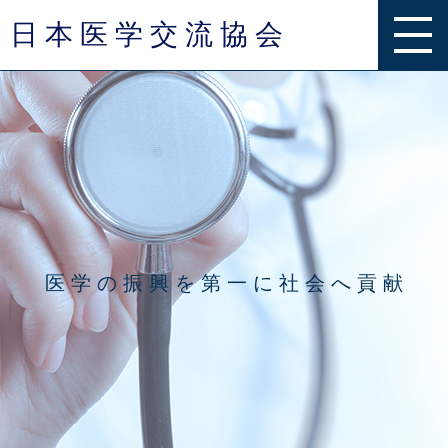
日 本 医 学 交 流 協 会
事業内容
グループ一覧
お知らせ
医 学 の 振 興 を 第 一 に 社 会 へ 貢 献
Q & A
お問い合わせ
団体概要