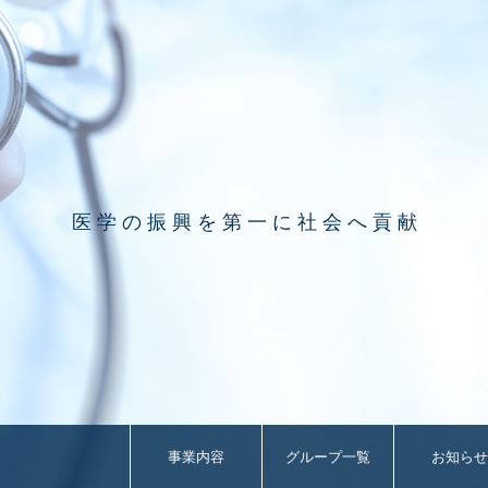
医 学 の 振 興 を 第 一 に 社 会 へ 貢 献
事業内容
グループ一覧
お知らせ