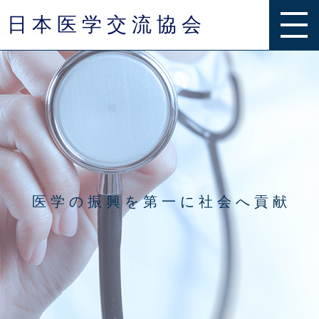
日 本 医 学 交 流 協 会
事業内容
グループ一覧
お知らせ
医 学 の 振 興 を 第 一 に 社 会 へ 貢 献
Q & A
お問い合わせ
団体概要