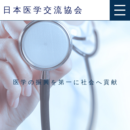
日 本 医 学 交 流 協 会
事業内容
グループ一覧
お知らせ
医 学 の 振 興 を 第 一 に 社 会 へ 貢 献
Q & A
お問い合わせ
団体概要