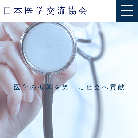
日 本 医 学 交 流 協 会
事業内容
グループ一覧
お知らせ
医 学 の 振 興 を 第 一 に 社 会 へ 貢 献
Q & A
お問い合わせ
団体概要